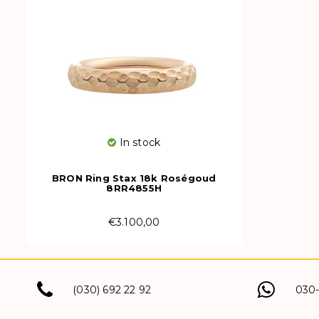
In stock
BRON Ring Stax 18k Roségoud
8RR4855H
€3.100,00
(030) 692 22 92
030