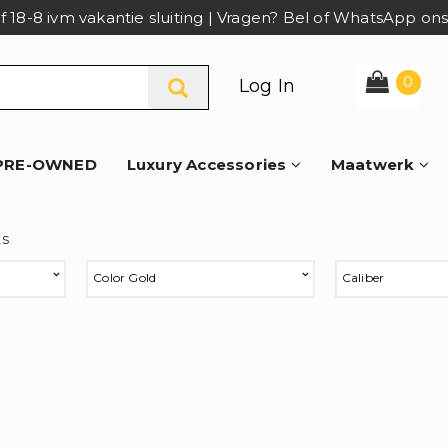
af 18-8 ivm vakantie sluiting | Vragen? Bel of WhatsApp o
0
Log In
PRE-OWNED
Luxury Accessories
Maatwerk
ts
Color Gold
Caliber