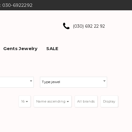
ns: 030-6922292
(030) 692 22 92
Gents Jewelry
SALE
Type jewel
16
Name ascending
Display