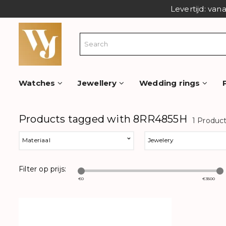
Levertijd: van
Watches
Jewellery
Wedding rings
Products tagged with 8RR4855H
1 Produc
Materiaal
Jewelery
Filter op prijs:
€
0
€
3500