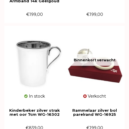
Armband 14k Geelgoud
Venetiaans 1.6mm x 14cm
611487
€199,00
€199,00
Binnenkort verwacht
In stock
Verkocht
Kinderbeker zilver strak
Rammelaar zilver bol
met oor 7cm WG-16302
parelrand WG-16925
€839,00
€199,00