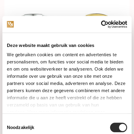
Deze website maakt gebruik van cookies
In stock
In stock
We gebruiken cookies om content en advertenties te
personaliseren, om functies voor social media te bieden
HuisCollectie kinder
HuisCollectie kinder
en om ons websiteverkeer te analyseren. Ook delen we
graveerarmband 14k
graveerarmband 14k
witgoud poli 608846
geelgoud ovaal 610409
informatie over uw gebruik van onze site met onze
partners voor social media, adverteren en analyse. Deze
€379,00
€329,00
partners kunnen deze gegevens combineren met andere
informatie die u aan ze heeft verstrekt of die ze hebben
verzameld op basis van uw gebruik van hun
services. Voor meer informatie raadpleeg
onze
privacyverklaring
.
Toestemmingsselectie
Noodzakelijk