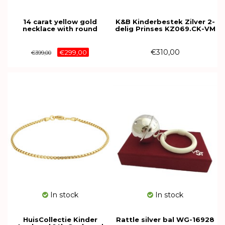
14 carat yellow gold
K&B Kinderbestek Zilver 2-
necklace with round
delig Prinses KZ069.CK-VM
pendant with little feet
44cm 606900
€310,00
€299,00
€399,00
In stock
In stock
HuisCollectie Kinder
Rattle silver bal WG-16928