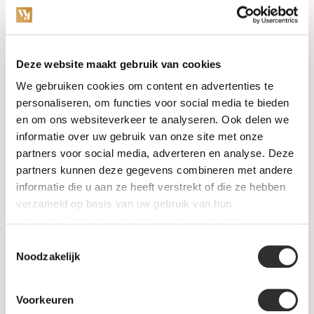
Service
Hoewel u bij ons in de winkel misschien niet altijd
mensen ziet, werken wij dagelijks met een team van
Deze website maakt gebruik van cookies
4 personen. Wij verzorgen wekelijks ca 200 nieuwe
aanvragen van klanten, met de nog in behandeling
We gebruiken cookies om content en advertenties te
zijnde aanvragen erbij werken wij wekelijks voor ca
personaliseren, om functies voor social media te bieden
400 klanten.
en om ons websiteverkeer te analyseren. Ook delen we
Al deze aanvragen behandelen wij met de grootste
informatie over uw gebruik van onze site met onze
zorg en aandacht. Dit betekent dat wij sommige
partners voor social media, adverteren en analyse. Deze
dingen niet direct voor u kunnen uitvoeren, maar wij
partners kunnen deze gegevens combineren met andere
doen altijd ons best u zo snel mogelijk te bedienen.
informatie die u aan ze heeft verstrekt of die ze hebben
Neem contact op
verzameld op basis van uw gebruik van hun
services. Voor meer informatie raadpleeg
onze
privacyverklaring
.
Toestemmingsselectie
Noodzakelijk
Voorkeuren