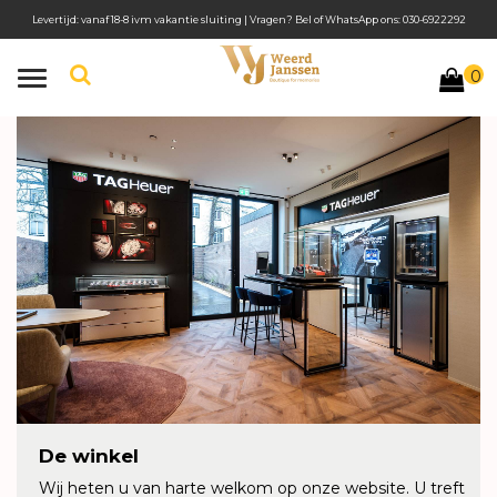
Levertijd: vanaf 18-8 ivm vakantie sluiting | Vragen? Bel of WhatsApp ons: 030-6922292
0
Toggle
navigation
De winkel
Wij heten u van harte welkom op onze website. U treft