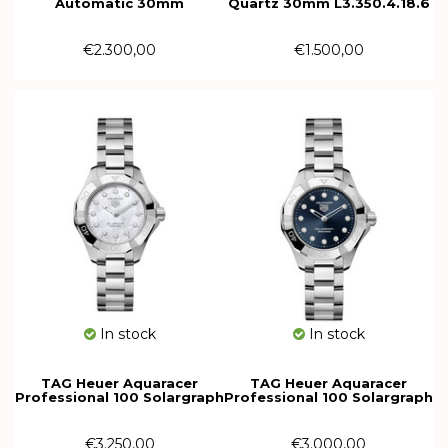
Automatic 30mm
Quartz 30mm L3.350.4.18.6
L2.449.4.73.6
€2.300,00
€1.500,00
In stock
In stock
TAG Heuer Aquaracer
TAG Heuer Aquaracer
Professional 100 Solargraph
Professional 100 Solargraph
28mm WBP141H.BA0049
28mm WBP141E.BA0049
€3.250,00
€3.000,00