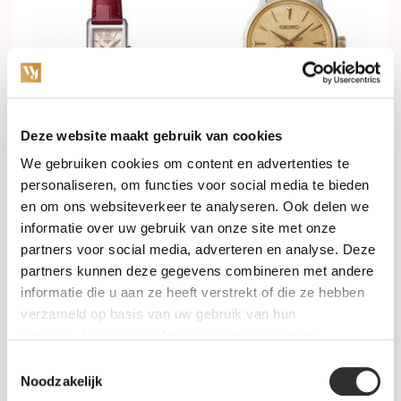
Deze website maakt gebruik van cookies
In stock
In stock
We gebruiken cookies om content en advertenties te
personaliseren, om functies voor social media te bieden
LONGINES DolceVita Lady
Seiko Presage Cocktail
en om ons websiteverkeer te analyseren. Ook delen we
20.8x32mm Quartz
Time Automatic 34mm
L5.255.4.28.2
SRPL64J1
informatie over uw gebruik van onze site met onze
partners voor social media, adverteren en analyse. Deze
€1.650,00
€640,00
partners kunnen deze gegevens combineren met andere
informatie die u aan ze heeft verstrekt of die ze hebben
verzameld op basis van uw gebruik van hun
services. Voor meer informatie raadpleeg
onze
privacyverklaring
.
Toestemmingsselectie
Noodzakelijk