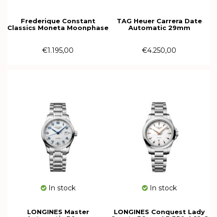
Frederique Constant
TAG Heuer Carrera Date
Classics Moneta Moonphase
Automatic 29mm
Quartz 34mm FC-
WBN2413.BA0621
206MPLB2S6B
€1.195,00
€4.250,00
In stock
In stock
LONGINES Master
LONGINES Conquest Lady