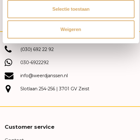
1
2
3
4
5
24
Selectie toestaan
Weigeren
(030) 692 22 92
030-6922292
info@weerdjanssen.nl
Slotlaan 254-256 | 3701 GV Zeist
Customer service