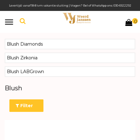
Levertijd: vanaf 18-8 ivm vakantie sluiting | Vragen? Bel of WhatsApp ons: 030-6922292
0
Toggle
navigation
Blush Diamonds
Blush Zirkonia
Blush LABGrown
Blush
Filter