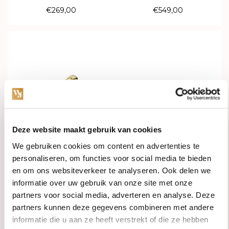
€269,00
€549,00
Deze website maakt gebruik van cookies
We gebruiken cookies om content en advertenties te
In stock
In stock
personaliseren, om functies voor social media te bieden
en om ons websiteverkeer te analyseren. Ook delen we
Blush Lab Diamonds Ring
Blush Ring 14k geelgoud
informatie over uw gebruik van onze site met onze
14k geelgoud met Lab
met Topaas 1226YLB
partners voor social media, adverteren en analyse. Deze
grown diamant LG1001Y
partners kunnen deze gegevens combineren met andere
€899,00
€399,00
informatie die u aan ze heeft verstrekt of die ze hebben