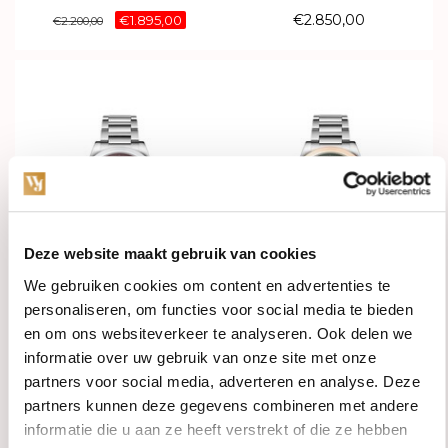
€2.850,00
€1.895,00
€2.200,00
Deze website maakt gebruik van cookies
We gebruiken cookies om content en advertenties te
In stock
In stock
personaliseren, om functies voor social media te bieden
en om ons websiteverkeer te analyseren. Ook delen we
LONGINES Conquest Lady
LONGINES Conquest Lady
informatie over uw gebruik van onze site met onze
Automatic 34mm
Automatic 34mm
partners voor social media, adverteren en analyse. Deze
L3.430.4.99.6
L3.430.5.02.6
partners kunnen deze gegevens combineren met andere
€2.300,00
€3.350,00
informatie die u aan ze heeft verstrekt of die ze hebben