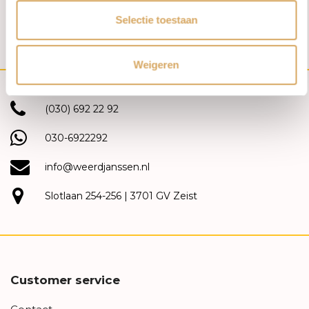
1
2
3
4
Selectie toestaan
Weigeren
(030) 692 22 92
030-6922292
info@weerdjanssen.nl
Slotlaan 254-256 | 3701 GV Zeist
Customer service