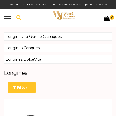
Levertijd: vanaf 18-8 ivm vakantie sluiting | Vragen? Bel of WhatsApp ons: 030-6922292
0
Toggle
navigation
Longines La Grande Classiques
Longines Conquest
Longines DolceVita
Longines
Filter