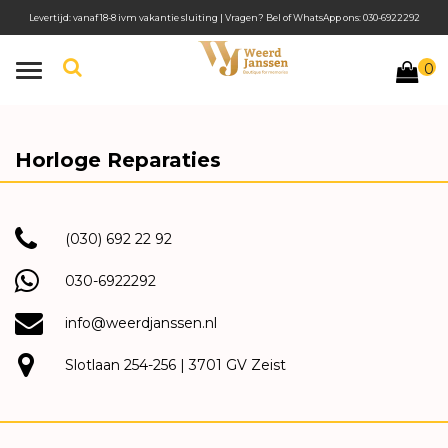
Levertijd: vanaf 18-8 ivm vakantie sluiting | Vragen? Bel of WhatsApp ons: 030-6922292
0
Toggle
navigation
Horloge Reparaties
(030) 692 22 92
030-6922292
info@weerdjanssen.nl
Slotlaan 254-256 | 3701 GV Zeist