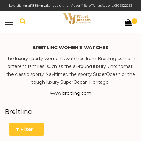
Levertijd: vanaf 18-8 ivm vakantie sluiting | Vragen? Bel of WhatsApp ons: 030-6922292
0
Toggle
navigation
BREITLING WOMEN'S WATCHES
The luxury sporty women's watches from Breitling come in
different families, such as the all-round luxury Chronomat,
the classic sporty Navitimer, the sporty SuperOcean or the
tough luxury SuperOcean Heritage.
www.breitling.com
Breitling
Filter