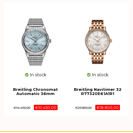
In stock
In stock
Breitling Chronomat
Breitling Navitimer 32
Automatic 36mm
R77320E61A1R1
G10380591C1G1
€10.450,00
€18.800,00
€14.450,00
€25.800,00