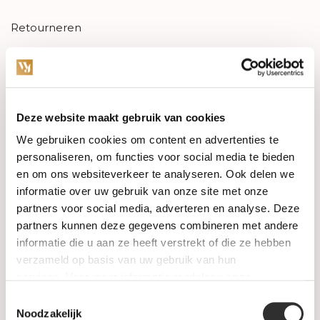
Retourneren
Garantie & klachten
Betaalmethodes
Deze website maakt gebruik van cookies
Sitemap
We gebruiken cookies om content en advertenties te
personaliseren, om functies voor social media te bieden
en om ons websiteverkeer te analyseren. Ook delen we
Categories
informatie over uw gebruik van onze site met onze
Watches
partners voor social media, adverteren en analyse. Deze
partners kunnen deze gegevens combineren met andere
Jewellery
informatie die u aan ze heeft verstrekt of die ze hebben
verzameld op basis van uw gebruik van hun
Wedding rings
services. Voor meer informatie raadpleeg
onze
privacyverklaring
.
Toestemmingsselectie
PRE-OWNED
Noodzakelijk