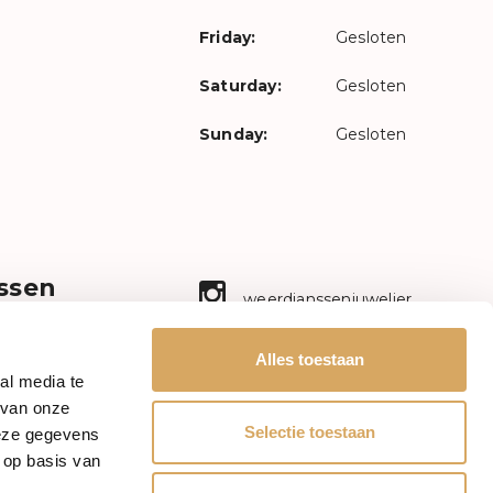
Friday:
Gesloten
Saturday:
Gesloten
Sunday:
Gesloten
ssen
weerdjanssenjuwelier
n ambacht!
aal sieraad
Facebook
Alles toestaan
ectie met
al media te
etrokkenheid.
mr.janssenwatches
 van onze
en.nl
Selectie toestaan
deze gegevens
Mail
 op basis van