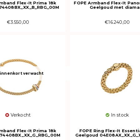
mband Flex-It Prima 18k
FOPE Armband Flex-It Pano
 74408BX_XX_B_RBG_00M
Geelgoud met diama
58504BX_PB_G_GBX_
€3.550,00
€16.240,00
innenkort verwacht
Verkocht
In stock
mband Flex-It Prima 18k
FOPE Ring Flex-It Essenti
 74408BX_XX_G_RBG_00M
Geelgoud 04E08AX_XX_G_