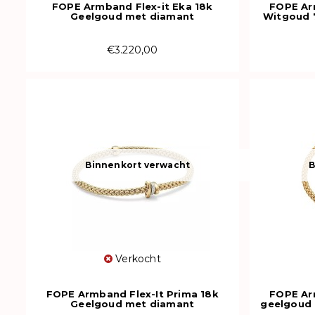
FOPE Armband Flex-it Eka 18k
FOPE Ar
Geelgoud met diamant
Witgoud
01M01BX_BB_G_XGX_00M
€3.220,00
Binnenkort verwacht
B
Verkocht
FOPE Armband Flex-It Prima 18k
FOPE Ar
Geelgoud met diamant
geelgoud
74408BX_BB_G_GBG_00M