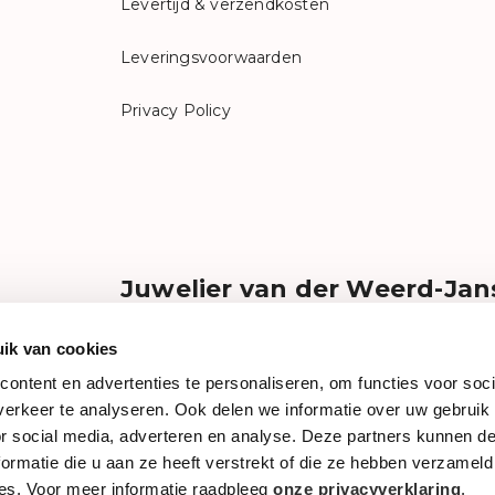
Levertijd & verzendkosten
Leveringsvoorwaarden
Privacy Policy
Juwelier van der Weerd-Jan
Liefde voor gouden juwelen, mooie horloges e
Bij ons kunt u in alle rust en aandacht een speci
ik van cookies
of horloge ontdekken uit onze uitgebreide coll
ontent en advertenties te personaliseren, om functies voor soci
topmerken. Dit alles met vriendelijke dorpse b
erkeer te analyseren. Ook delen we informatie over uw gebruik
Kortom, graag staan wij voor u klaar!
weerdjanss
or social media, adverteren en analyse. Deze partners kunnen 
ormatie die u aan ze heeft verstrekt of die ze hebben verzameld
es. Voor meer informatie raadpleeg
onze privacyverklaring
.