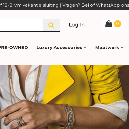
af 18-8 ivm vakantie sluiting | Vragen? Bel of WhatsApp o
0
Log In
PRE-OWNED
Luxury Accessories
Maatwerk