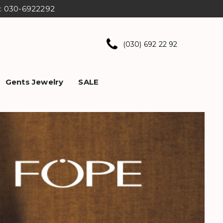
ns: 030-6922292
(030) 692 22 92
Gents Jewelry
SALE