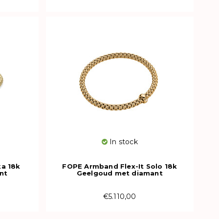
In stock
ka 18k
FOPE Armband Flex-It Solo 18k
nt
Geelgoud met diamant
00S
01M06BX_BB_G_XGX_00L
€5.110,00