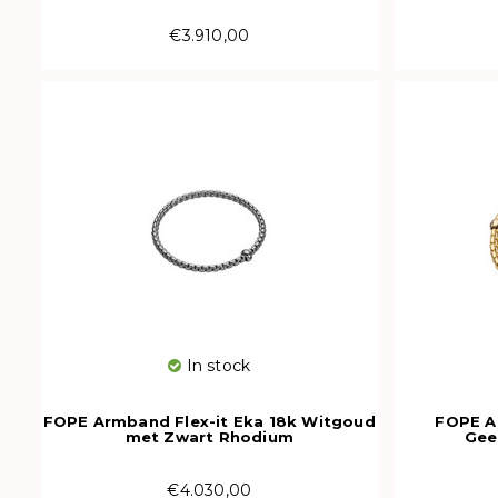
€3.910,00
In stock
FOPE Armband Flex-it Eka 18k Witgoud
FOPE A
met Zwart Rhodium
Gee
01M01BK_BN_K_X1X_0XL
731
€4.030,00