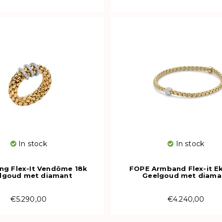
In stock
In stock
ng Flex-It Vendôme 18k
FOPE Armband Flex-it E
lgoud met diamant
Geelgoud met diama
02AX_PB_G_XBX_00M
73301BX_PB_G_XBX_
€5.290,00
€4.240,00