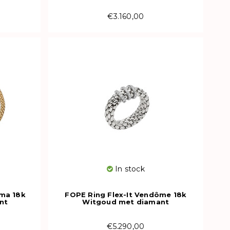
€3.160,00
In stock
ima 18k
FOPE Ring Flex-It Vendôme 18k
nt
Witgoud met diamant
00M
59202AX_PB_B_XBX_00M
€5.290,00