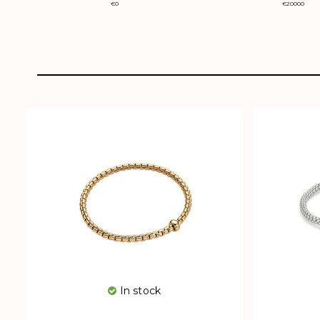
€
0
€
20000
In stock