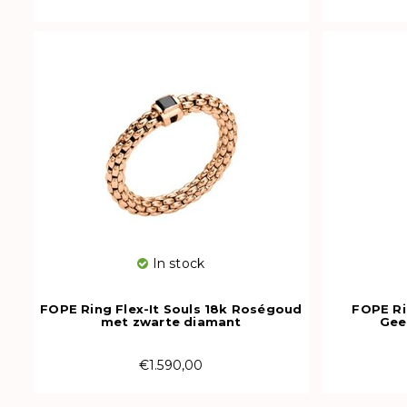
In stock
FOPE Ring Flex-It Souls 18k Roségoud
FOPE Ri
met zwarte diamant
Gee
09E08AX_BN_R_XRX_00M
592
€1.590,00