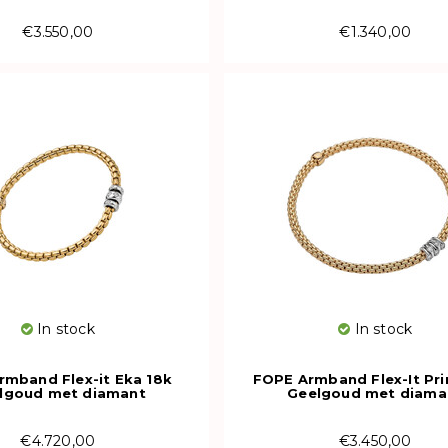
€3.550,00
€1.340,00
In stock
In stock
rmband Flex-it Eka 18k
FOPE Armband Flex-It Pr
lgoud met diamant
Geelgoud met diama
01B3_PB_G_BBB_00M
74608BX_BB_G_XBX_
€4.720,00
€3.450,00