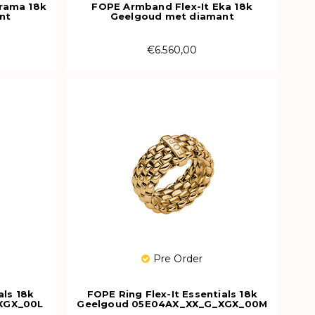
rama 18k
FOPE Armband Flex-It Eka 18k
nt
Geelgoud met diamant
00M
75501BX_BB_G_XBX_00M
€6.560,00
Pre Order
als 18k
FOPE Ring Flex-It Essentials 18k
XGX_00L
Geelgoud 05E04AX_XX_G_XGX_00M