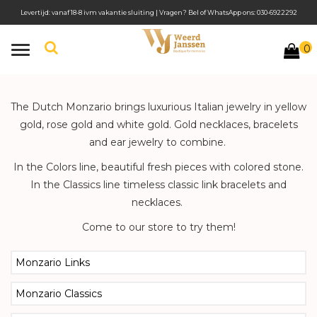
Levertijd: vanaf 18-8 ivm vakantie sluiting | Vragen? Bel of WhatsApp ons: 030-6922292
0
Toggle
navigation
The Dutch Monzario brings luxurious Italian jewelry in yellow
gold, rose gold and white gold. Gold necklaces, bracelets
and ear jewelry to combine.
In the Colors line, beautiful fresh pieces with colored stone.
In the Classics line timeless classic link bracelets and
necklaces.
Come to our store to try them!
Monzario Links
Monzario Classics