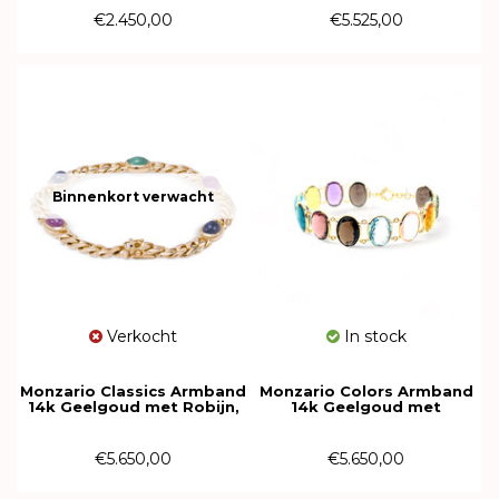
€2.450,00
€5.525,00
Binnenkort verwacht
Verkocht
In stock
Monzario Classics Armband
Monzario Colors Armband
14k Geelgoud met Robijn,
14k Geelgoud met
Saffier, Smaragd 5.5mm
edelstenen 1554 A Geel
968A GEEL
€5.650,00
€5.650,00