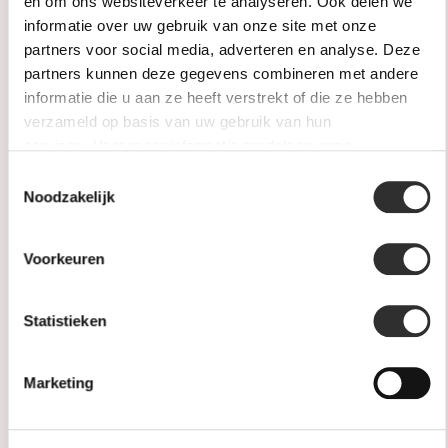
en om ons websiteverkeer te analyseren. Ook delen we
informatie over uw gebruik van onze site met onze
partners voor social media, adverteren en analyse. Deze
partners kunnen deze gegevens combineren met andere
In stock
In stock
informatie die u aan ze heeft verstrekt of die ze hebben
verzameld op basis van uw gebruik van hun
Monzario Links Armband
Mozario Links Collier 14k
services. Voor meer informatie raadpleeg
onze
14k Bicolor goud 838A BIC
Geelgoud 4.3mm 838C
GEEL
privacyverklaring
.
Toestemmingsselectie
€1.795,00
€4.185,00
Noodzakelijk
Voorkeuren
Statistieken
Marketing