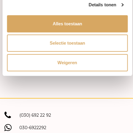
Details tonen
In stock
In stock
Alles toestaan
Monzario Links Collier 14k
Monzario Links Collier 14k
Bicolor 5.5mm 597C BIC
Roségoud 864-C
€4.350,00
€2.450,00
Selectie toestaan
Weigeren
1
2
(030) 692 22 92
030-6922292