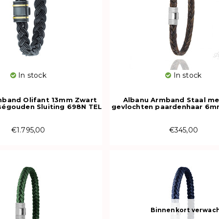
In stock
In stock
mband Olifant 13mm Zwart
Albanu Armband Staal me
égouden Sluiting 698N TEL
gevlochten paardenhaar 6mm
OR
€1.795,00
€345,00
Binnenkort verwac