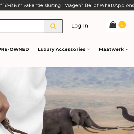
af 18-8 ivm vakantie sluiting | Vragen? Bel of WhatsApp o
0
Log In
PRE-OWNED
Luxury Accessories
Maatwerk