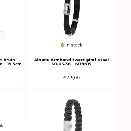
In stock
t bruin
Albanu Armband zwart giraf staal
 - 19.5cm
30.03.36 - 608819
€715,00
ht