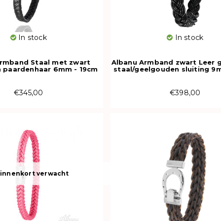
In stock
In stock
rmband Staal met zwart
Albanu Armband zwart Leer 
n paardenhaar 6mm - 19cm
staal/geelgouden sluiting 9
613949
€345,00
€398,00
innenkort verwacht