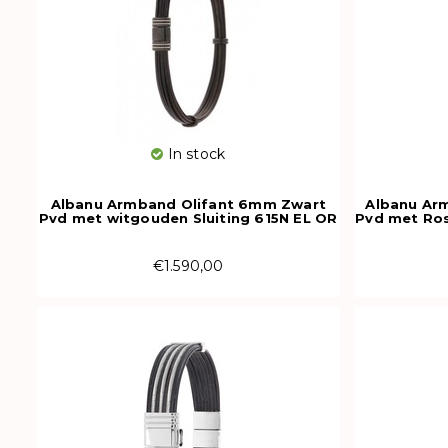
In stock
Albanu Armband Olifant 6mm Zwart
Albanu Ar
Pvd met witgouden Sluiting 615N EL OR
Pvd met Ros
€1.590,00