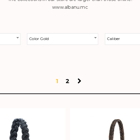
www.albanu.mc
Color Gold
Caliber
1
2