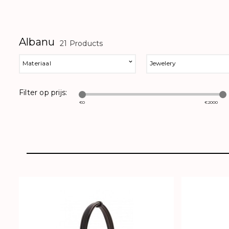
Albanu
21 Products
Materiaal
Jewelery
Filter op prijs:
€
0
€
2000