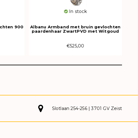
In stock
chten 900
Albanu Armband met bruin gevlochten
paardenhaar ZwartPVD met Witgoud
615N CH OR
€525,00
Slotlaan 254-256 | 3701 GV Zeist