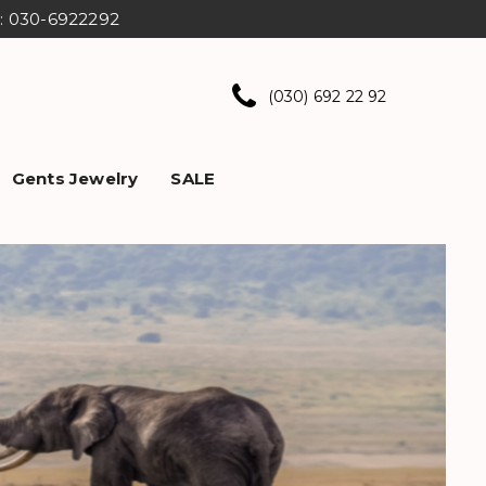
ns: 030-6922292
(030) 692 22 92
Gents Jewelry
SALE