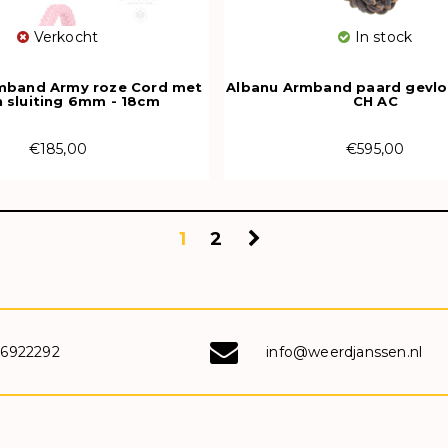
Verkocht
In stock
mband Army roze Cord met
Albanu Armband paard gevlo
n sluiting 6mm - 18cm
CH AC
€185,00
€595,00
1
2
-6922292
info@weerdjanssen.nl