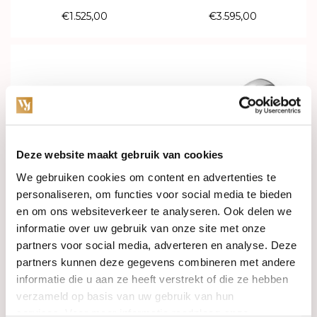
612025
23426
€1.525,00
€3.595,00
Binnenkort verwacht
Deze website maakt gebruik van cookies
We gebruiken cookies om content en advertenties te
personaliseren, om functies voor social media te bieden
en om ons websiteverkeer te analyseren. Ook delen we
Verkocht
In stock
informatie over uw gebruik van onze site met onze
partners voor social media, adverteren en analyse. Deze
HuisCollectie Ring 14k
Huiscollectie Ring 14k
partners kunnen deze gegevens combineren met andere
geelgoud met Saffier
witgoud met blauwe saffier
614521
en diamant 604207
informatie die u aan ze heeft verstrekt of die ze hebben
€649,00
€1.225,00
verzameld op basis van uw gebruik van hun
services. Voor meer informatie raadpleeg
onze