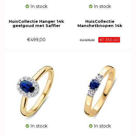
In stock
In stock
HuisCollectie Hanger 14k
HuisCollectie
geelgoud met Saffier
Manchetknopen 14k
616061
geelgoud met blauwe
saffier 13670
€499,00
€1.350,00
€2.695,00
In stock
In stock