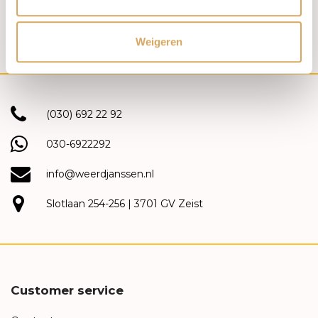
1
2
Weigeren
(030) 692 22 92
030-6922292
info@weerdjanssen.nl
Slotlaan 254-256 | 3701 GV Zeist
Customer service