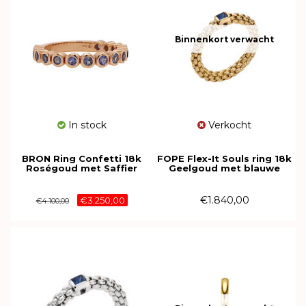
Binnenkort verwacht
In stock
Verkocht
BRON Ring Confetti 18k
FOPE Flex-It Souls ring 18k
Roségoud met Saffier
Geelgoud met blauwe
8RR4713LAKE
Saffier
09E08AX_B2_G_XGX_00M
€1.840,00
€3.250,00
€4.100,00