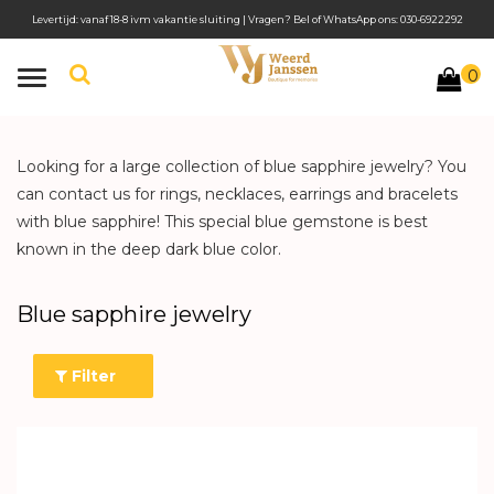
Levertijd: vanaf 18-8 ivm vakantie sluiting | Vragen? Bel of WhatsApp ons: 030-6922292
0
Toggle
navigation
Looking for a large collection of blue sapphire jewelry? You
can contact us for rings, necklaces, earrings and bracelets
with blue sapphire! This special blue gemstone is best
known in the deep dark blue color.
Blue sapphire jewelry
Filter