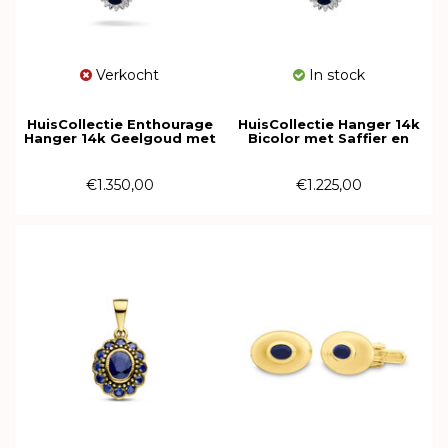
Verkocht
In stock
HuisCollectie Enthourage
HuisCollectie Hanger 14k
Hanger 14k Geelgoud met
Bicolor met Saffier en
0.20ct diamant 611060
diamant 616179
€1.350,00
€1.225,00