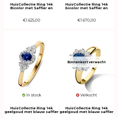
HuisCollectie Ring 14k
HuisCollectie Ring 14k
Bicolor met Saffier en
bicolor met Saffier en
diamant 613549
diamant 613560
€1.625,00
€1.670,00
Binnenkort verwacht
In stock
Verkocht
HuisCollectie Ring 14k
HuisCollectie Ring 14k
geelgoud met blauw saffier
geelgoud met blauw saffier
0.32ct en 0.24ct diamant
1.50ct en 10-0.50ct diamant