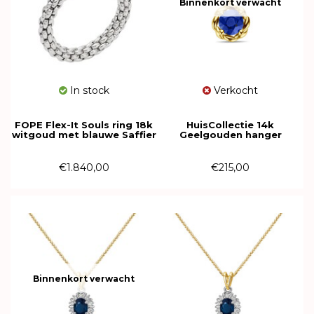
Binnenkort verwacht
In stock
Verkocht
FOPE Flex-It Souls ring 18k
HuisCollectie 14k
witgoud met blauwe Saffier
Geelgouden hanger
09E08AX_B2_B_XBX_00M
uitgevoerd met blauw
saffier - 613932
€1.840,00
€215,00
Binnenkort verwacht