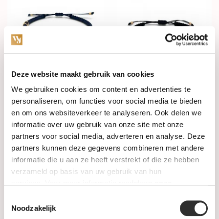
Deze website maakt gebruik van cookies
In stock
In stock
We gebruiken cookies om content en advertenties te
personaliseren, om functies voor social media te bieden
Concordia Armband Simple
Concordia Armband
en om ons websiteverkeer te analyseren. Ook delen we
18k Geelgoud AC24/1MAL-
Heritage 18k Roségoud met
2OV-S-14-M/L-G
diamant AC18/1A-DP-S-15-
informatie over uw gebruik van onze site met onze
S/M-R
partners voor social media, adverteren en analyse. Deze
€580,00
€1.195,00
partners kunnen deze gegevens combineren met andere
informatie die u aan ze heeft verstrekt of die ze hebben
verzameld op basis van uw gebruik van hun
services. Voor meer informatie raadpleeg
onze
privacyverklaring
.
Toestemmingsselectie
Noodzakelijk