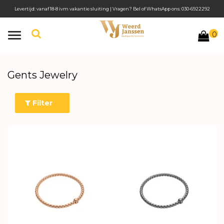
Levertijd: vanaf 18-8 ivm vakantie sluiting | Vragen? Bel of WhatsApp ons: 030-6922292
0
Toggle
navigation
Gents Jewelry
Filter