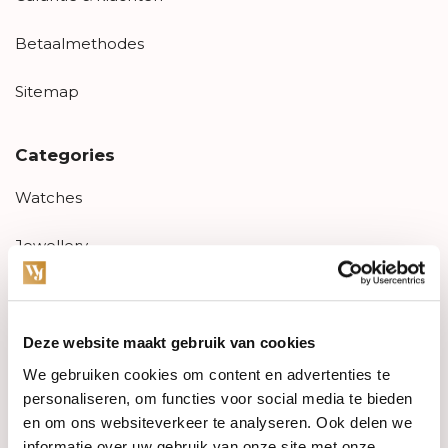
Betaalmethodes
Sitemap
Categories
Watches
Jewellery
Wedding rings
PRE-OWNED
Deze website maakt gebruik van cookies
We gebruiken cookies om content en advertenties te
Luxury Accessories
personaliseren, om functies voor social media te bieden
en om ons websiteverkeer te analyseren. Ook delen we
Maatwerk
informatie over uw gebruik van onze site met onze