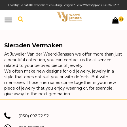
Levertijd: vanaf 18-8 ivm vakantie sluiting | Vragen? Bel of WhatsApp ons: 030-6922292
0
Toggle
navigation
Sieraden Vermaken
At Juwelier Van der Weerd-Janssen we offer more than just
a beautiful collection, you can contact us for all service
related to your beloved piece of jewelry.
We often make new designs for old jewelry, jewelry in a
style that does not suit you or with defects. But with
memories! Those memories come together in your new
piece of jewelry that you enjoy wearing or, for example,
give away to the next generation.
(030) 692 22 92