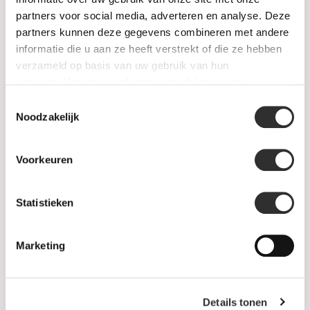
partners voor social media, adverteren en analyse. Deze
Gents Jewelry
partners kunnen deze gegevens combineren met andere
informatie die u aan ze heeft verstrekt of die ze hebben
SALE
verzameld op basis van uw gebruik van hun
services. Voor meer informatie raadpleeg
onze
privacyverklaring
.
Information
Toestemmingsselectie
Noodzakelijk
About us
Voorkeuren
FAQ
Algemene voorwaarden
Statistieken
Levertijd & verzendkosten
Marketing
Leveringsvoorwaarden
Privacy Policy
Details tonen