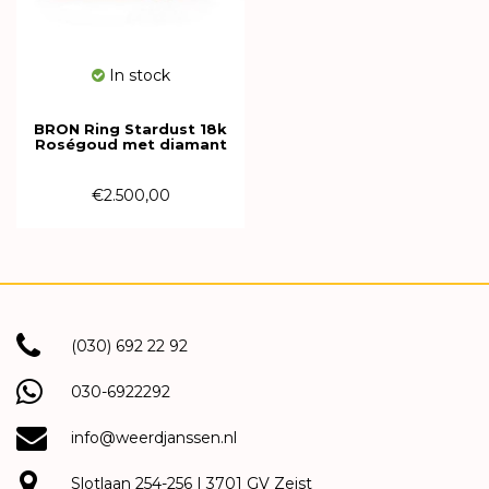
In stock
BRON Ring Stardust 18k
Roségoud met diamant
8RR4850CBR
€2.500,00
(030) 692 22 92
030-6922292
info@weerdjanssen.nl
Slotlaan 254-256 | 3701 GV Zeist