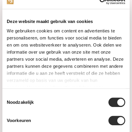
Categories
Deze website maakt gebruik van cookies
We gebruiken cookies om content en advertenties te
Watches
personaliseren, om functies voor social media te bieden
en om ons websiteverkeer te analyseren. Ook delen we
Jewellery
informatie over uw gebruik van onze site met onze
partners voor social media, adverteren en analyse. Deze
Wedding rings
partners kunnen deze gegevens combineren met andere
informatie die u aan ze heeft verstrekt of die ze hebben
PRE-OWNED
verzameld op basis van uw gebruik van hun
services. Voor meer informatie raadpleeg
onze
Luxury Accessories
privacyverklaring
.
Toestemmingsselectie
Maatwerk
Noodzakelijk
Gents Jewelry
Voorkeuren
SALE