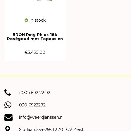
In stock
BRON Ring Phlox 18k
Roségoud met Topaas en
diamant 8RR4715BTBR
€3.450,00
(030) 692 22 92
030-6922292
info@weerdjanssen.nl
Slotlaan 254-256 | 3701 GV Zeist