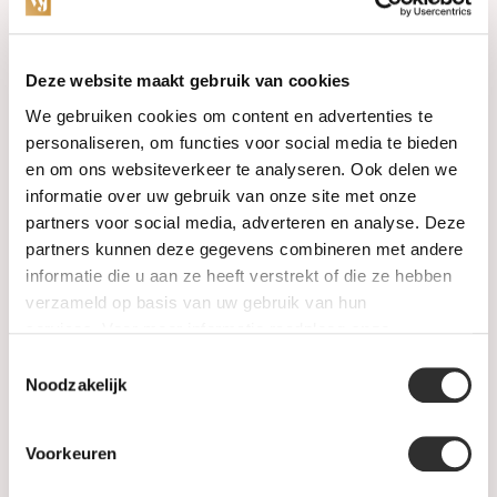
Categories
Deze website maakt gebruik van cookies
We gebruiken cookies om content en advertenties te
Watches
personaliseren, om functies voor social media te bieden
en om ons websiteverkeer te analyseren. Ook delen we
Jewellery
informatie over uw gebruik van onze site met onze
partners voor social media, adverteren en analyse. Deze
Wedding rings
partners kunnen deze gegevens combineren met andere
informatie die u aan ze heeft verstrekt of die ze hebben
PRE-OWNED
verzameld op basis van uw gebruik van hun
services. Voor meer informatie raadpleeg
onze
Luxury Accessories
privacyverklaring
.
Toestemmingsselectie
Maatwerk
Noodzakelijk
Gents Jewelry
Voorkeuren
SALE