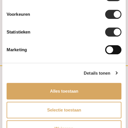
(030) 692 22 92
Voorkeuren
030-6922292
Statistieken
info@weerdjanssen.nl
Slotlaan 254-256 | 3701 GV Zeist
Marketing
Details tonen
Customer service
Alles toestaan
Contact
Selectie toestaan
FAQ
Aanbiedingen