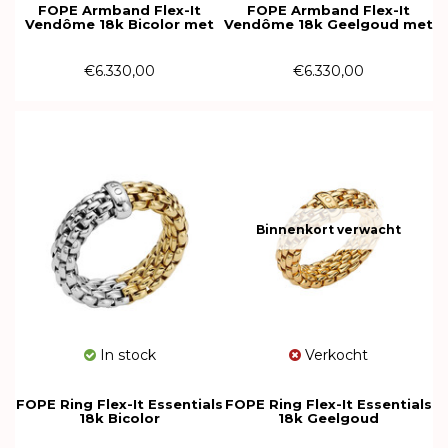
FOPE Armband Flex-It
FOPE Armband Flex-It
Vendôme 18k Bicolor met
Vendôme 18k Geelgoud met
diamant
diamant
01M02B2_BB_2_XBX_00M
01M02BX_BB_G_XGX_00M
€6.330,00
€6.330,00
Binnenkort verwacht
In stock
Verkocht
FOPE Ring Flex-It Essentials
FOPE Ring Flex-It Essentials
18k Bicolor
18k Geelgoud
08E02AX_XX_2_XBX_00M
55902AX_XX_G_XGX_00L