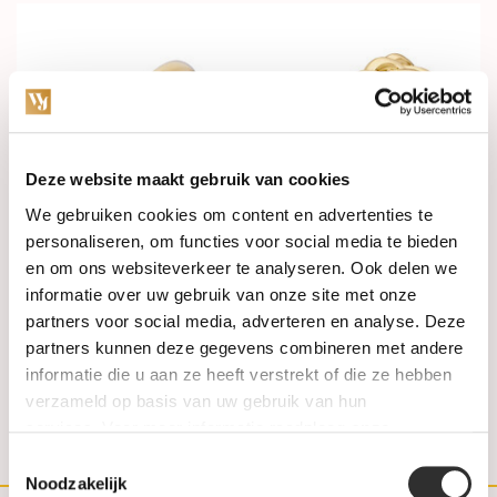
Deze website maakt gebruik van cookies
We gebruiken cookies om content en advertenties te
personaliseren, om functies voor social media te bieden
en om ons websiteverkeer te analyseren. Ook delen we
In stock
In stock
informatie over uw gebruik van onze site met onze
partners voor social media, adverteren en analyse. Deze
HuisCollectie Ring 14k
Mrs. Janssen Ring 14k
geelgoud met Topaas en
geelgoud 614464
partners kunnen deze gegevens combineren met andere
Diamant 616045
informatie die u aan ze heeft verstrekt of die ze hebben
€1.995,00
€635,00
verzameld op basis van uw gebruik van hun
services. Voor meer informatie raadpleeg
onze
privacyverklaring
.
Toestemmingsselectie
Noodzakelijk