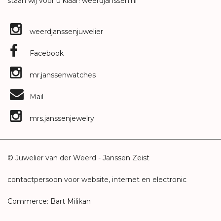
staan wij voor u klaar!
weerdjanssen.nl
weerdjanssenjuwelier
Facebook
mr.janssenwatches
Mail
mrs.janssenjewelry
© Juwelier van der Weerd - Janssen Zeist
contactpersoon voor website, internet en electronic
Commerce: Bart Milikan