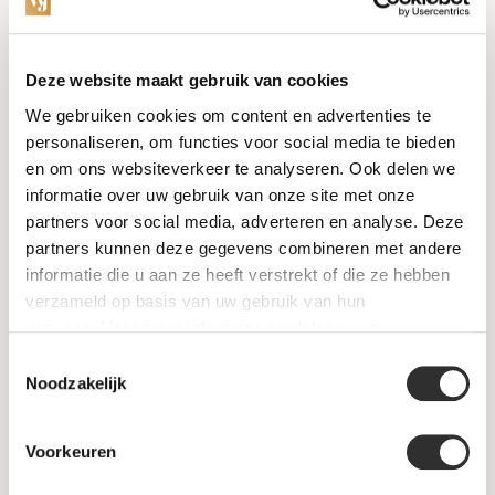
Categories
Deze website maakt gebruik van cookies
We gebruiken cookies om content en advertenties te
Watches
personaliseren, om functies voor social media te bieden
en om ons websiteverkeer te analyseren. Ook delen we
Jewellery
informatie over uw gebruik van onze site met onze
partners voor social media, adverteren en analyse. Deze
Wedding rings
partners kunnen deze gegevens combineren met andere
informatie die u aan ze heeft verstrekt of die ze hebben
PRE-OWNED
verzameld op basis van uw gebruik van hun
services. Voor meer informatie raadpleeg
onze
Luxury Accessories
privacyverklaring
.
Toestemmingsselectie
Maatwerk
Noodzakelijk
Gents Jewelry
Voorkeuren
SALE