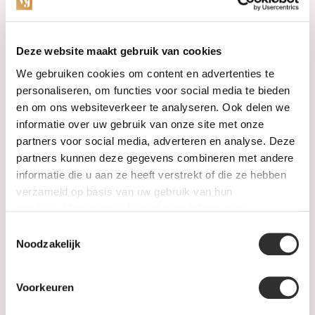
Categories
Deze website maakt gebruik van cookies
We gebruiken cookies om content en advertenties te
Watches
personaliseren, om functies voor social media te bieden
en om ons websiteverkeer te analyseren. Ook delen we
Jewellery
informatie over uw gebruik van onze site met onze
partners voor social media, adverteren en analyse. Deze
Wedding rings
partners kunnen deze gegevens combineren met andere
informatie die u aan ze heeft verstrekt of die ze hebben
PRE-OWNED
verzameld op basis van uw gebruik van hun
services. Voor meer informatie raadpleeg
onze
Luxury Accessories
privacyverklaring
.
Toestemmingsselectie
Maatwerk
Noodzakelijk
Gents Jewelry
Voorkeuren
SALE