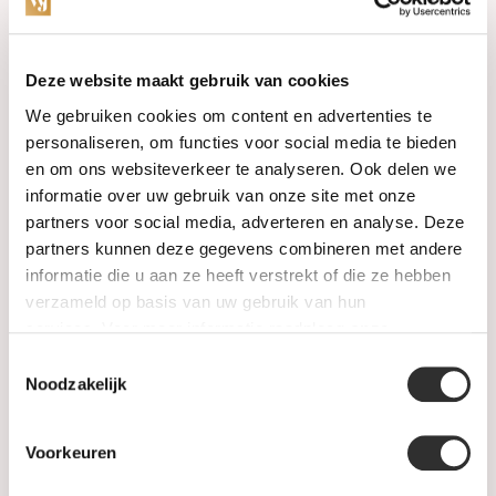
Categories
Deze website maakt gebruik van cookies
We gebruiken cookies om content en advertenties te
Watches
personaliseren, om functies voor social media te bieden
en om ons websiteverkeer te analyseren. Ook delen we
Jewellery
informatie over uw gebruik van onze site met onze
partners voor social media, adverteren en analyse. Deze
Wedding rings
partners kunnen deze gegevens combineren met andere
informatie die u aan ze heeft verstrekt of die ze hebben
PRE-OWNED
verzameld op basis van uw gebruik van hun
services. Voor meer informatie raadpleeg
onze
Luxury Accessories
privacyverklaring
.
Toestemmingsselectie
Maatwerk
Noodzakelijk
Gents Jewelry
Voorkeuren
SALE