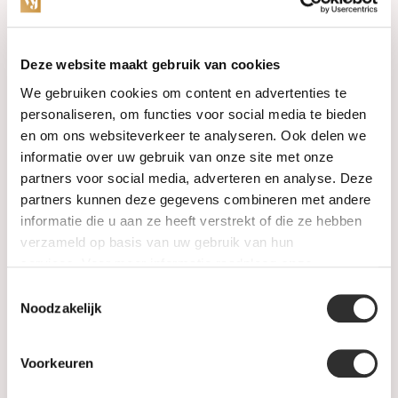
Categories
Deze website maakt gebruik van cookies
We gebruiken cookies om content en advertenties te
Watches
personaliseren, om functies voor social media te bieden
en om ons websiteverkeer te analyseren. Ook delen we
Jewellery
informatie over uw gebruik van onze site met onze
partners voor social media, adverteren en analyse. Deze
Wedding rings
partners kunnen deze gegevens combineren met andere
informatie die u aan ze heeft verstrekt of die ze hebben
PRE-OWNED
verzameld op basis van uw gebruik van hun
services. Voor meer informatie raadpleeg
onze
Luxury Accessories
privacyverklaring
.
Toestemmingsselectie
Maatwerk
Noodzakelijk
Gents Jewelry
Voorkeuren
SALE