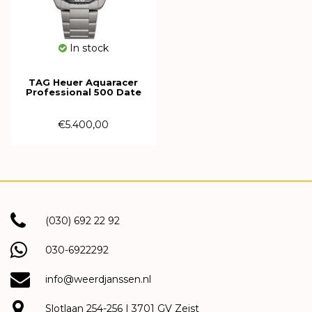
In stock
TAG Heuer Aquaracer
Professional 500 Date
42mm Limited
WBP5182.BF0010
€5.400,00
(030) 692 22 92
030-6922292
info@weerdjanssen.nl
Slotlaan 254-256 | 3701 GV Zeist