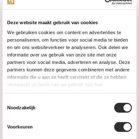
Categories
Deze website maakt gebruik van cookies
We gebruiken cookies om content en advertenties te
Watches
personaliseren, om functies voor social media te bieden
en om ons websiteverkeer te analyseren. Ook delen we
Jewellery
informatie over uw gebruik van onze site met onze
partners voor social media, adverteren en analyse. Deze
Wedding rings
partners kunnen deze gegevens combineren met andere
informatie die u aan ze heeft verstrekt of die ze hebben
PRE-OWNED
verzameld op basis van uw gebruik van hun
services. Voor meer informatie raadpleeg
onze
Luxury Accessories
privacyverklaring
.
Toestemmingsselectie
Maatwerk
Noodzakelijk
Gents Jewelry
Voorkeuren
SALE