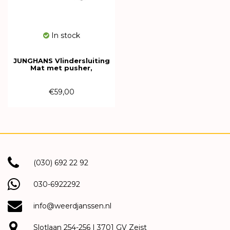
In stock
JUNGHANS Vlindersluiting
Mat met pusher,
banddoorgang tot 2,7 mm,
bandverloop tot 18 mm,
roestvrij staal 425550227
€59,00
(030) 692 22 92
030-6922292
info@weerdjanssen.nl
Slotlaan 254-256 | 3701 GV Zeist