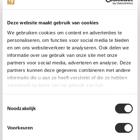
Categories
Deze website maakt gebruik van cookies
We gebruiken cookies om content en advertenties te
Watches
personaliseren, om functies voor social media te bieden
en om ons websiteverkeer te analyseren. Ook delen we
Jewellery
informatie over uw gebruik van onze site met onze
partners voor social media, adverteren en analyse. Deze
Wedding rings
partners kunnen deze gegevens combineren met andere
informatie die u aan ze heeft verstrekt of die ze hebben
PRE-OWNED
verzameld op basis van uw gebruik van hun
services. Voor meer informatie raadpleeg
onze
Luxury Accessories
privacyverklaring
.
Toestemmingsselectie
Maatwerk
Noodzakelijk
Gents Jewelry
Voorkeuren
SALE