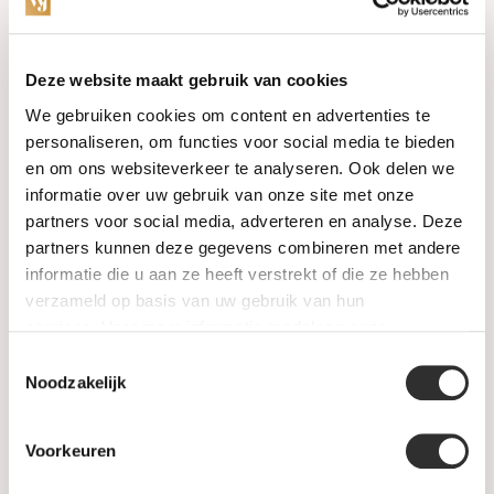
Categories
Deze website maakt gebruik van cookies
We gebruiken cookies om content en advertenties te
Watches
personaliseren, om functies voor social media te bieden
en om ons websiteverkeer te analyseren. Ook delen we
Jewellery
informatie over uw gebruik van onze site met onze
partners voor social media, adverteren en analyse. Deze
Wedding rings
partners kunnen deze gegevens combineren met andere
informatie die u aan ze heeft verstrekt of die ze hebben
PRE-OWNED
verzameld op basis van uw gebruik van hun
services. Voor meer informatie raadpleeg
onze
Luxury Accessories
privacyverklaring
.
Toestemmingsselectie
Maatwerk
Noodzakelijk
Gents Jewelry
Voorkeuren
SALE