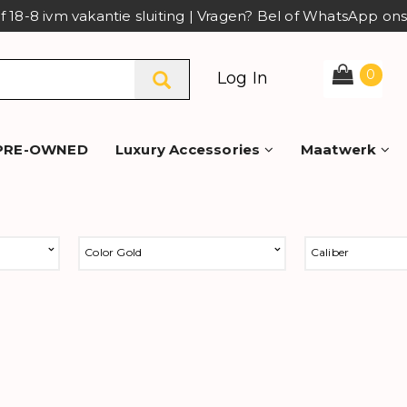
af 18-8 ivm vakantie sluiting | Vragen? Bel of WhatsApp o
0
Log In
PRE-OWNED
Luxury Accessories
Maatwerk
Color Gold
Caliber