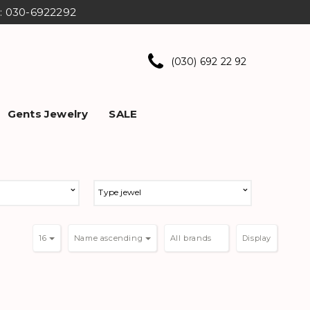
ns: 030-6922292
(030) 692 22 92
Gents Jewelry
SALE
Type jewel
16
Name ascending
Display