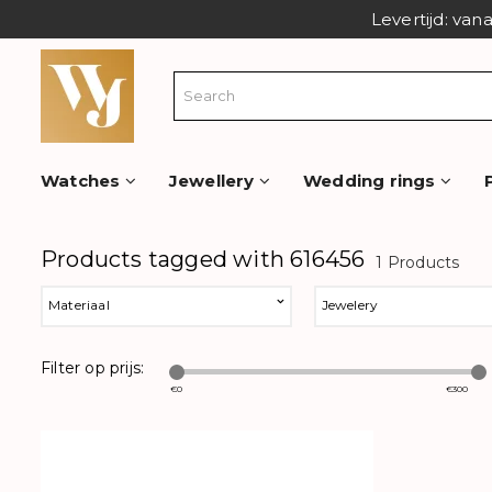
Levertijd: van
Watches
Jewellery
Wedding rings
Products tagged with 616456
1 Products
Materiaal
Jewelery
Filter op prijs:
€
0
€
300