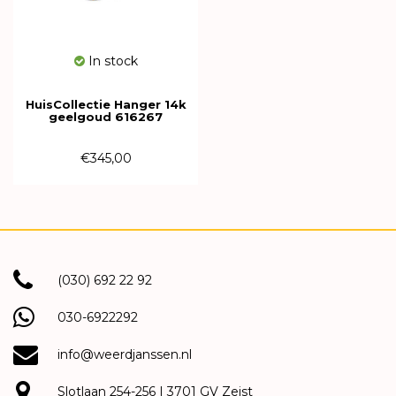
In stock
HuisCollectie Hanger 14k
geelgoud 616267
€345,00
(030) 692 22 92
030-6922292
info@weerdjanssen.nl
Slotlaan 254-256 | 3701 GV Zeist