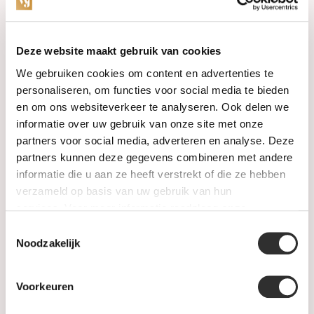
Categories
Deze website maakt gebruik van cookies
We gebruiken cookies om content en advertenties te
Watches
personaliseren, om functies voor social media te bieden
en om ons websiteverkeer te analyseren. Ook delen we
Jewellery
informatie over uw gebruik van onze site met onze
partners voor social media, adverteren en analyse. Deze
Wedding rings
partners kunnen deze gegevens combineren met andere
informatie die u aan ze heeft verstrekt of die ze hebben
PRE-OWNED
verzameld op basis van uw gebruik van hun
services. Voor meer informatie raadpleeg
onze
Luxury Accessories
privacyverklaring
.
Toestemmingsselectie
Maatwerk
Noodzakelijk
Gents Jewelry
Voorkeuren
SALE