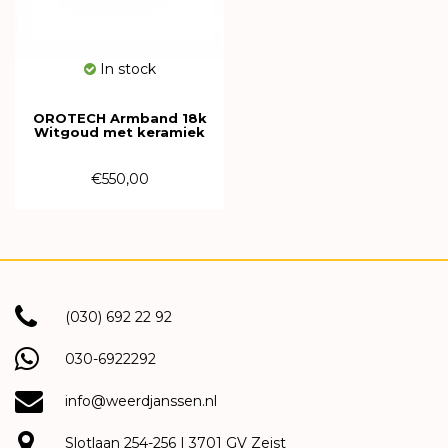
In stock
OROTECH Armband 18k
Witgoud met keramiek
616194
€550,00
(030) 692 22 92
030-6922292
info@weerdjanssen.nl
Slotlaan 254-256 | 3701 GV Zeist