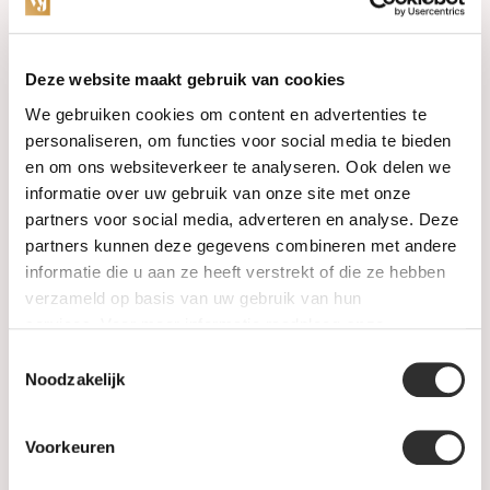
Categories
Deze website maakt gebruik van cookies
We gebruiken cookies om content en advertenties te
Watches
personaliseren, om functies voor social media te bieden
en om ons websiteverkeer te analyseren. Ook delen we
Jewellery
informatie over uw gebruik van onze site met onze
partners voor social media, adverteren en analyse. Deze
Wedding rings
partners kunnen deze gegevens combineren met andere
informatie die u aan ze heeft verstrekt of die ze hebben
PRE-OWNED
verzameld op basis van uw gebruik van hun
services. Voor meer informatie raadpleeg
onze
Luxury Accessories
privacyverklaring
.
Toestemmingsselectie
Maatwerk
Noodzakelijk
Gents Jewelry
Voorkeuren
SALE