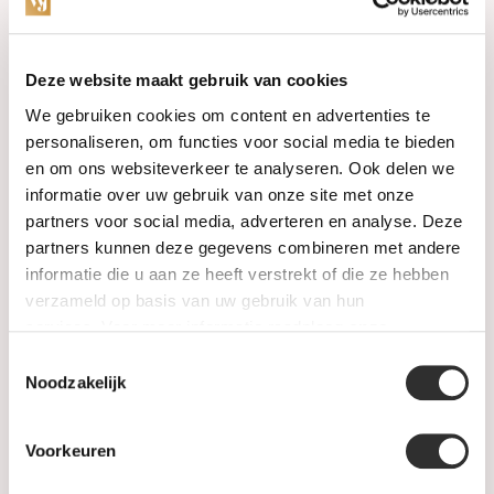
Categories
Deze website maakt gebruik van cookies
We gebruiken cookies om content en advertenties te
Watches
personaliseren, om functies voor social media te bieden
en om ons websiteverkeer te analyseren. Ook delen we
Jewellery
informatie over uw gebruik van onze site met onze
partners voor social media, adverteren en analyse. Deze
Wedding rings
partners kunnen deze gegevens combineren met andere
informatie die u aan ze heeft verstrekt of die ze hebben
PRE-OWNED
verzameld op basis van uw gebruik van hun
services. Voor meer informatie raadpleeg
onze
Luxury Accessories
privacyverklaring
.
Toestemmingsselectie
Maatwerk
Noodzakelijk
Gents Jewelry
Voorkeuren
SALE