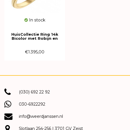
In stock
HuisCollectie Ring 14k
Bicolor met Robijn en
Diamant 616181
€1.395,00
(030) 692 22 92
030-6922292
info@weerdjanssen.nl
Slotlaan 254-256 | 3701 GV Zeist