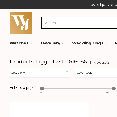
Levertijd: van
Watches
Jewellery
Wedding rings
Products tagged with 616066
1 Products
Jewelery
Color Gold
Filter op prijs:
€
0
€
600