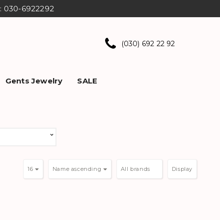
ns: 030-6922292
(030) 692 22 92
Gents Jewelry
SALE
16
Name ascending
Display