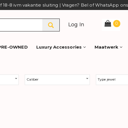
af 18-8 ivm vakantie sluiting | Vragen? Bel of WhatsApp o
0
Log In
PRE-OWNED
Luxury Accessories
Maatwerk
Caliber
Type jewel