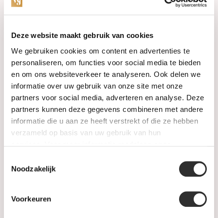
Categories
Deze website maakt gebruik van cookies
We gebruiken cookies om content en advertenties te
Watches
personaliseren, om functies voor social media te bieden
en om ons websiteverkeer te analyseren. Ook delen we
Jewellery
informatie over uw gebruik van onze site met onze
partners voor social media, adverteren en analyse. Deze
Wedding rings
partners kunnen deze gegevens combineren met andere
informatie die u aan ze heeft verstrekt of die ze hebben
PRE-OWNED
verzameld op basis van uw gebruik van hun
services. Voor meer informatie raadpleeg
onze
Luxury Accessories
privacyverklaring
.
Toestemmingsselectie
Maatwerk
Noodzakelijk
Gents Jewelry
Voorkeuren
SALE