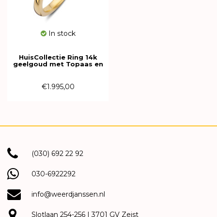
In stock
HuisCollectie Ring 14k
geelgoud met Topaas en
Diamant 616045
€1.995,00
(030) 692 22 92
030-6922292
info@weerdjanssen.nl
Slotlaan 254-256 | 3701 GV Zeist