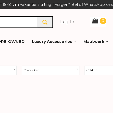
af 18-8 ivm vakantie sluiting | Vragen? Bel of WhatsApp o
0
Log In
PRE-OWNED
Luxury Accessories
Maatwerk
Color Gold
Caliber