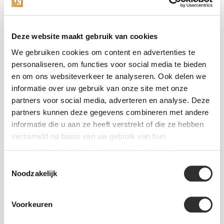
Categories
Deze website maakt gebruik van cookies
We gebruiken cookies om content en advertenties te
Watches
personaliseren, om functies voor social media te bieden
en om ons websiteverkeer te analyseren. Ook delen we
Jewellery
informatie over uw gebruik van onze site met onze
partners voor social media, adverteren en analyse. Deze
Wedding rings
partners kunnen deze gegevens combineren met andere
informatie die u aan ze heeft verstrekt of die ze hebben
PRE-OWNED
verzameld op basis van uw gebruik van hun
services. Voor meer informatie raadpleeg
onze
Luxury Accessories
privacyverklaring
.
Toestemmingsselectie
Maatwerk
Noodzakelijk
Gents Jewelry
Voorkeuren
SALE