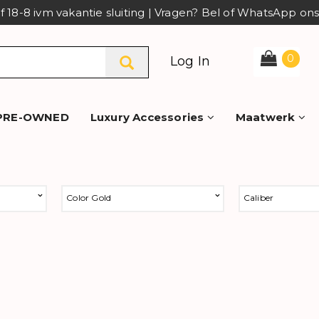
af 18-8 ivm vakantie sluiting | Vragen? Bel of WhatsApp o
0
Log In
PRE-OWNED
Luxury Accessories
Maatwerk
Color Gold
Caliber