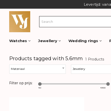
Levertijd: van
Watches
Jewellery
Wedding rings
Products tagged with 5.6mm
1 Products
Materiaal
Jewelery
Filter op prijs:
€
0
€
900