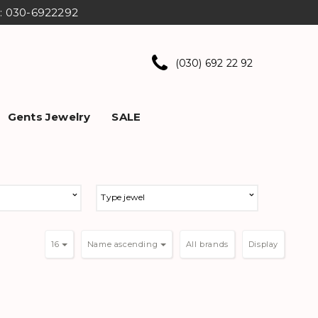
ns: 030-6922292
(030) 692 22 92
Gents Jewelry
SALE
Type jewel
16
Name ascending
Display