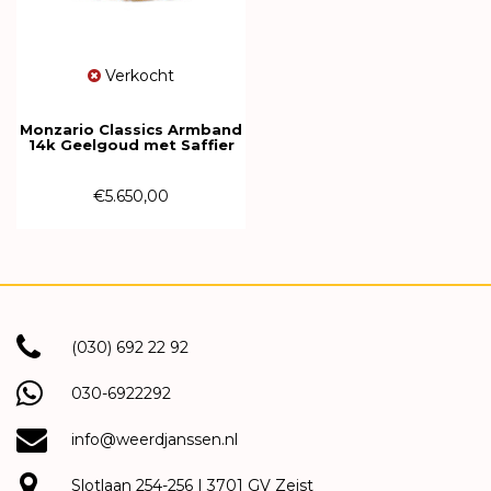
Verkocht
Monzario Classics Armband
14k Geelgoud met Saffier
5.5mm 968A GEEL
€5.650,00
(030) 692 22 92
030-6922292
info@weerdjanssen.nl
Slotlaan 254-256 | 3701 GV Zeist