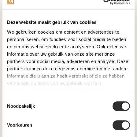
Categories
Deze website maakt gebruik van cookies
We gebruiken cookies om content en advertenties te
Watches
personaliseren, om functies voor social media te bieden
en om ons websiteverkeer te analyseren. Ook delen we
Jewellery
informatie over uw gebruik van onze site met onze
partners voor social media, adverteren en analyse. Deze
Wedding rings
partners kunnen deze gegevens combineren met andere
informatie die u aan ze heeft verstrekt of die ze hebben
PRE-OWNED
verzameld op basis van uw gebruik van hun
services. Voor meer informatie raadpleeg
onze
Luxury Accessories
privacyverklaring
.
Toestemmingsselectie
Maatwerk
Noodzakelijk
Gents Jewelry
Voorkeuren
SALE