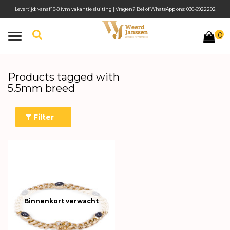
Levertijd: vanaf 18-8 ivm vakantie sluiting | Vragen? Bel of WhatsApp ons: 030-6922292
0
Toggle
navigation
Products tagged with
5.5mm breed
Filter
Binnenkort verwacht