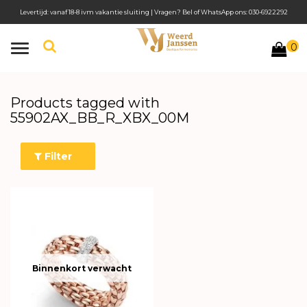
Levertijd: vanaf 18-8 ivm vakantie sluiting | Vragen? Bel of WhatsApp ons: 030-6922292
0
Toggle
navigation
Products tagged with
55902AX_BB_R_XBX_00M
Filter
Binnenkort verwacht