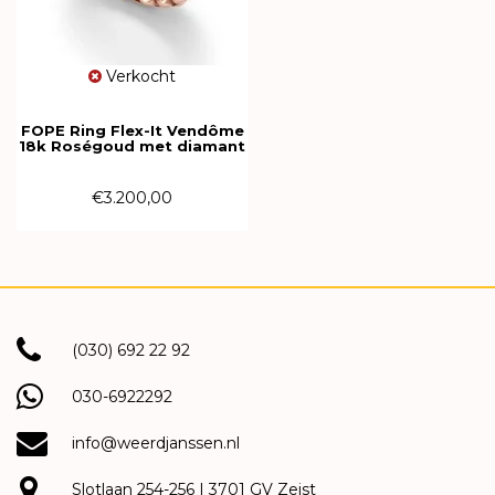
Verkocht
FOPE Ring Flex-It Vendôme
18k Roségoud met diamant
55902AX_BB_R_XBX_00M
€3.200,00
(030) 692 22 92
030-6922292
info@weerdjanssen.nl
Slotlaan 254-256 | 3701 GV Zeist