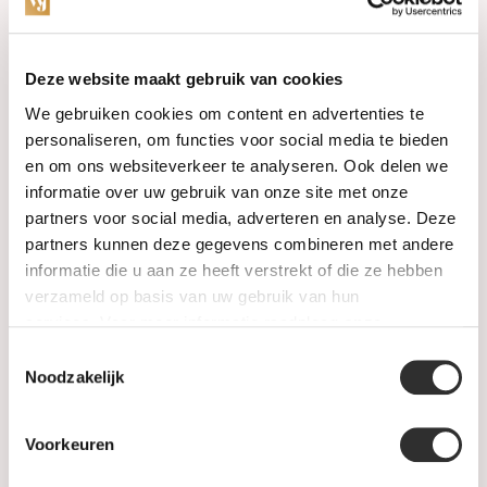
Categories
Deze website maakt gebruik van cookies
We gebruiken cookies om content en advertenties te
Watches
personaliseren, om functies voor social media te bieden
en om ons websiteverkeer te analyseren. Ook delen we
Jewellery
informatie over uw gebruik van onze site met onze
partners voor social media, adverteren en analyse. Deze
Wedding rings
partners kunnen deze gegevens combineren met andere
informatie die u aan ze heeft verstrekt of die ze hebben
PRE-OWNED
verzameld op basis van uw gebruik van hun
services. Voor meer informatie raadpleeg
onze
Luxury Accessories
privacyverklaring
.
Toestemmingsselectie
Maatwerk
Noodzakelijk
Gents Jewelry
Voorkeuren
SALE