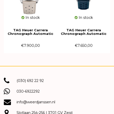
In stock
In stock
TAG Heuer Carrera
TAG Heuer Carrera
Chronograph Automatic
Chronograph Automatic
39mm Limited
42mm Limited edition
CBS221H.FC8366
CBN201N.FC6620
€7.900,00
€7.650,00
(030) 692 22 92
030-6922292
info@weerdjanssen.nl
Slotlaan 254-256 | 3701 GV Zeist