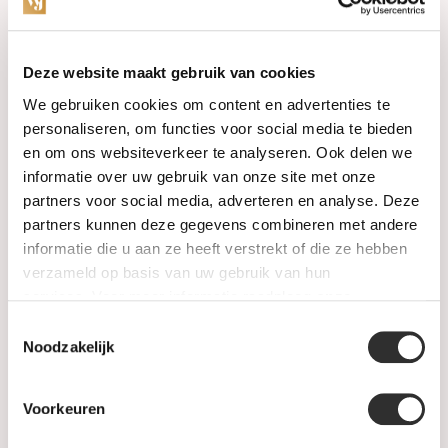
Categories
Deze website maakt gebruik van cookies
We gebruiken cookies om content en advertenties te
Watches
personaliseren, om functies voor social media te bieden
en om ons websiteverkeer te analyseren. Ook delen we
Jewellery
informatie over uw gebruik van onze site met onze
partners voor social media, adverteren en analyse. Deze
Wedding rings
partners kunnen deze gegevens combineren met andere
informatie die u aan ze heeft verstrekt of die ze hebben
PRE-OWNED
verzameld op basis van uw gebruik van hun
services. Voor meer informatie raadpleeg
onze
Luxury Accessories
privacyverklaring
.
Toestemmingsselectie
Maatwerk
Noodzakelijk
Gents Jewelry
Voorkeuren
SALE