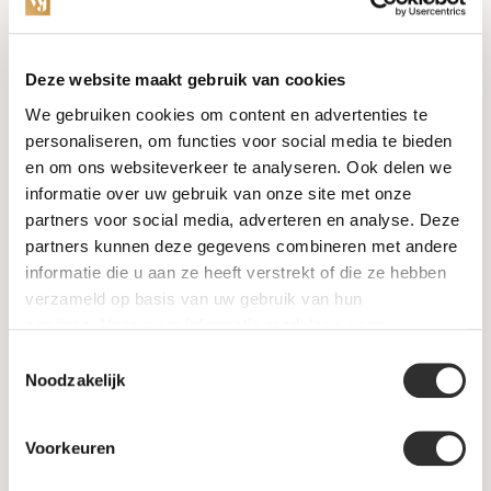
Categories
Deze website maakt gebruik van cookies
We gebruiken cookies om content en advertenties te
Watches
personaliseren, om functies voor social media te bieden
en om ons websiteverkeer te analyseren. Ook delen we
Jewellery
informatie over uw gebruik van onze site met onze
partners voor social media, adverteren en analyse. Deze
Wedding rings
partners kunnen deze gegevens combineren met andere
informatie die u aan ze heeft verstrekt of die ze hebben
PRE-OWNED
verzameld op basis van uw gebruik van hun
services. Voor meer informatie raadpleeg
onze
Luxury Accessories
privacyverklaring
.
Toestemmingsselectie
Maatwerk
Noodzakelijk
Gents Jewelry
Voorkeuren
SALE