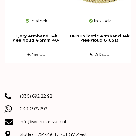
In stock
In stock
Fjory Armband 14k
HuisCollectie Armband 14k
geelgoud 4.5mm 40-
geelgoud 616513
EBG04,519
€769,00
€1.915,00
(030) 692 22 92
030-6922292
info@weerdjanssen.nl
Slotlaan 254-256 | 3701 GV Zeist