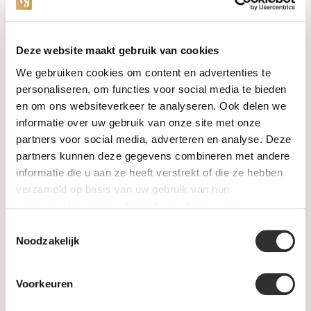
Categories
Deze website maakt gebruik van cookies
We gebruiken cookies om content en advertenties te
Watches
personaliseren, om functies voor social media te bieden
en om ons websiteverkeer te analyseren. Ook delen we
Jewellery
informatie over uw gebruik van onze site met onze
partners voor social media, adverteren en analyse. Deze
Wedding rings
partners kunnen deze gegevens combineren met andere
informatie die u aan ze heeft verstrekt of die ze hebben
PRE-OWNED
verzameld op basis van uw gebruik van hun
services. Voor meer informatie raadpleeg
onze
Luxury Accessories
privacyverklaring
.
Toestemmingsselectie
Maatwerk
Noodzakelijk
Gents Jewelry
Voorkeuren
SALE