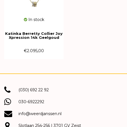
In stock
Katinka Berretty Collier Joy
Xpression 14k Geelgoud
met diamant 08CGW002BR
€2.095,00
(030) 692 22 92
030-6922292
info@weerdjanssen.nl
Slotlaan 254-256 | 3701 GV Zeist