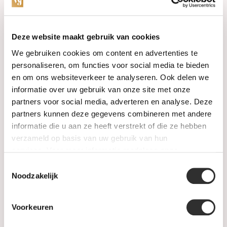
Categories
Deze website maakt gebruik van cookies
We gebruiken cookies om content en advertenties te
Watches
personaliseren, om functies voor social media te bieden
en om ons websiteverkeer te analyseren. Ook delen we
Jewellery
informatie over uw gebruik van onze site met onze
partners voor social media, adverteren en analyse. Deze
Wedding rings
partners kunnen deze gegevens combineren met andere
informatie die u aan ze heeft verstrekt of die ze hebben
PRE-OWNED
verzameld op basis van uw gebruik van hun
services. Voor meer informatie raadpleeg
onze
Luxury Accessories
privacyverklaring
.
Toestemmingsselectie
Maatwerk
Noodzakelijk
Gents Jewelry
Voorkeuren
SALE