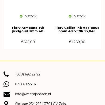
In stock
In stock
Fjory Armband 14k
Fjory Collier 14k geelgoud
geelgoud 3mm 40-
3mm 40-VENR03,045
VENR03,019
€629,00
€1.289,00
(030) 692 22 92
030-6922292
info@weerdjanssen.nl
Slotlaan 254-256 | 3701 GV Zeist