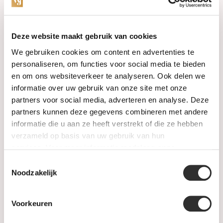
Categories
Deze website maakt gebruik van cookies
We gebruiken cookies om content en advertenties te
Watches
personaliseren, om functies voor social media te bieden
en om ons websiteverkeer te analyseren. Ook delen we
Jewellery
informatie over uw gebruik van onze site met onze
partners voor social media, adverteren en analyse. Deze
Wedding rings
partners kunnen deze gegevens combineren met andere
informatie die u aan ze heeft verstrekt of die ze hebben
PRE-OWNED
verzameld op basis van uw gebruik van hun
services. Voor meer informatie raadpleeg
onze
Luxury Accessories
privacyverklaring
.
Toestemmingsselectie
Maatwerk
Noodzakelijk
Gents Jewelry
Voorkeuren
SALE