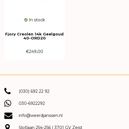
In stock
Fjory Creolen 14k Geelgoud
40-ORD20
€249,00
(030) 692 22 92
030-6922292
info@weerdjanssen.nl
Slotlaan 254-256 | 3701 GV Zeist