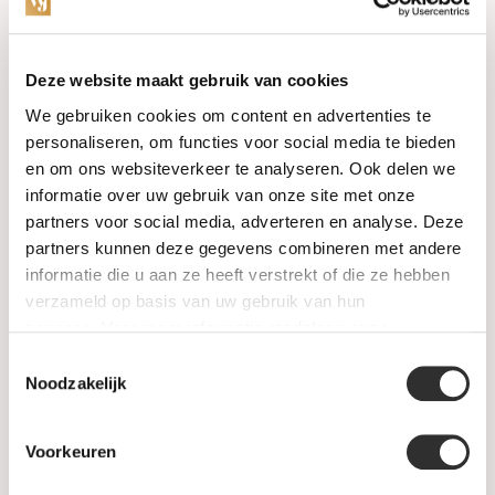
Categories
Deze website maakt gebruik van cookies
We gebruiken cookies om content en advertenties te
Watches
personaliseren, om functies voor social media te bieden
en om ons websiteverkeer te analyseren. Ook delen we
Jewellery
informatie over uw gebruik van onze site met onze
partners voor social media, adverteren en analyse. Deze
Wedding rings
partners kunnen deze gegevens combineren met andere
informatie die u aan ze heeft verstrekt of die ze hebben
PRE-OWNED
verzameld op basis van uw gebruik van hun
services. Voor meer informatie raadpleeg
onze
Luxury Accessories
privacyverklaring
.
Toestemmingsselectie
Maatwerk
Noodzakelijk
Gents Jewelry
Voorkeuren
SALE