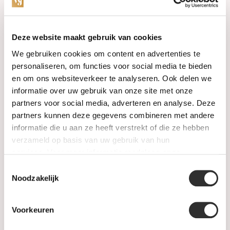
Categories
Deze website maakt gebruik van cookies
We gebruiken cookies om content en advertenties te
Watches
personaliseren, om functies voor social media te bieden
en om ons websiteverkeer te analyseren. Ook delen we
Jewellery
informatie over uw gebruik van onze site met onze
partners voor social media, adverteren en analyse. Deze
Wedding rings
partners kunnen deze gegevens combineren met andere
informatie die u aan ze heeft verstrekt of die ze hebben
PRE-OWNED
verzameld op basis van uw gebruik van hun
services. Voor meer informatie raadpleeg
onze
Luxury Accessories
privacyverklaring
.
Toestemmingsselectie
Maatwerk
Noodzakelijk
Gents Jewelry
Voorkeuren
SALE