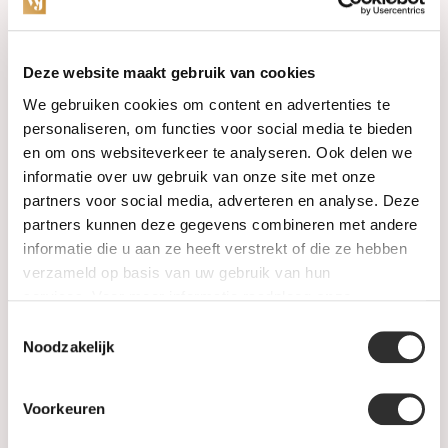
Categories
Deze website maakt gebruik van cookies
We gebruiken cookies om content en advertenties te
Watches
personaliseren, om functies voor social media te bieden
en om ons websiteverkeer te analyseren. Ook delen we
Jewellery
informatie over uw gebruik van onze site met onze
partners voor social media, adverteren en analyse. Deze
Wedding rings
partners kunnen deze gegevens combineren met andere
informatie die u aan ze heeft verstrekt of die ze hebben
PRE-OWNED
verzameld op basis van uw gebruik van hun
services. Voor meer informatie raadpleeg
onze
Luxury Accessories
privacyverklaring
.
Toestemmingsselectie
Maatwerk
Noodzakelijk
Gents Jewelry
Voorkeuren
SALE