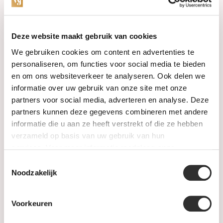
Categories
Deze website maakt gebruik van cookies
We gebruiken cookies om content en advertenties te
Watches
personaliseren, om functies voor social media te bieden
en om ons websiteverkeer te analyseren. Ook delen we
Jewellery
informatie over uw gebruik van onze site met onze
partners voor social media, adverteren en analyse. Deze
Wedding rings
partners kunnen deze gegevens combineren met andere
informatie die u aan ze heeft verstrekt of die ze hebben
PRE-OWNED
verzameld op basis van uw gebruik van hun
services. Voor meer informatie raadpleeg
onze
Luxury Accessories
privacyverklaring
.
Toestemmingsselectie
Maatwerk
Noodzakelijk
Gents Jewelry
Voorkeuren
SALE