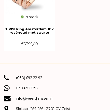
In stock
TIRISI Ring Amsterdam 18k
roségoud met zwarte
diamant TR9675BLDP
€5.395,00
(030) 692 22 92
030-6922292
info@weerdjanssen.nl
Slotlaan 254-256 | 3701 GV Zeist