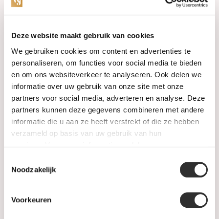
Categories
Deze website maakt gebruik van cookies
We gebruiken cookies om content en advertenties te
Watches
personaliseren, om functies voor social media te bieden
en om ons websiteverkeer te analyseren. Ook delen we
Jewellery
informatie over uw gebruik van onze site met onze
partners voor social media, adverteren en analyse. Deze
Wedding rings
partners kunnen deze gegevens combineren met andere
informatie die u aan ze heeft verstrekt of die ze hebben
PRE-OWNED
verzameld op basis van uw gebruik van hun
services. Voor meer informatie raadpleeg
onze
Luxury Accessories
privacyverklaring
.
Toestemmingsselectie
Maatwerk
Noodzakelijk
Gents Jewelry
Voorkeuren
SALE