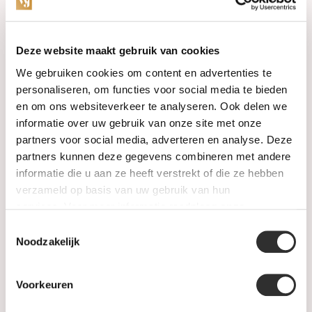
Categories
Deze website maakt gebruik van cookies
We gebruiken cookies om content en advertenties te
Watches
personaliseren, om functies voor social media te bieden
en om ons websiteverkeer te analyseren. Ook delen we
Jewellery
informatie over uw gebruik van onze site met onze
partners voor social media, adverteren en analyse. Deze
Wedding rings
partners kunnen deze gegevens combineren met andere
informatie die u aan ze heeft verstrekt of die ze hebben
PRE-OWNED
verzameld op basis van uw gebruik van hun
services. Voor meer informatie raadpleeg
onze
Luxury Accessories
privacyverklaring
.
Toestemmingsselectie
Maatwerk
Noodzakelijk
Gents Jewelry
Voorkeuren
SALE