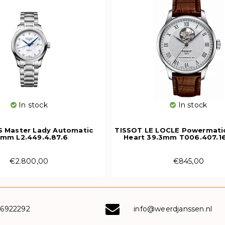
In stock
In stock
 Master Lady Automatic
TISSOT LE LOCLE Powermati
mm L2.449.4.87.6
Heart 39.3mm T006.407.16
€2.800,00
€845,00
-6922292
info@weerdjanssen.nl