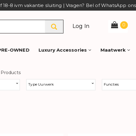
af 18-8 ivm vakantie sluiting | Vragen? Bel of WhatsApp o
0
Log In
PRE-OWNED
Luxury Accessories
Maatwerk
 Products
Type Uurwerk
Functies