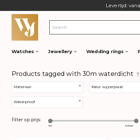
Levertijd: van
Watches
Jewellery
Wedding rings
Products tagged with 30m waterdicht
7
Materiaal
Kleur wijzerplaat
Waterproof
Filter op prijs:
€
0
€
3000