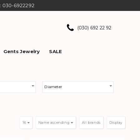
ns: 030-6922292
(030) 692 22 92
Gents Jewelry
SALE
Diameter
16
Name ascending
Display