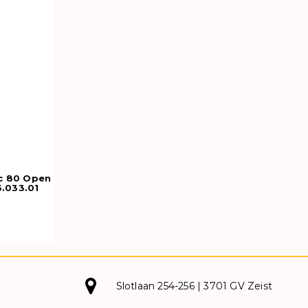
c 80 Open
.033.01
Slotlaan 254-256 | 3701 GV Zeist