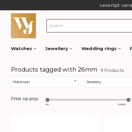
Levertijd: van
Watches
Jewellery
Wedding rings
Products tagged with 26mm
9 Products
Materiaal
Jewelery
Filter op prijs:
€
0
€
2500