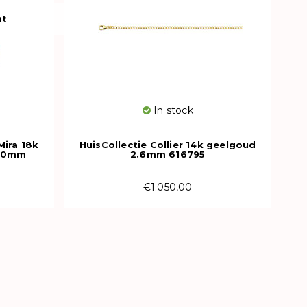
ht
In stock
ira 18k
HuisCollectie Collier 14k geelgoud
 10mm
2.6mm 616795
€1.050,00