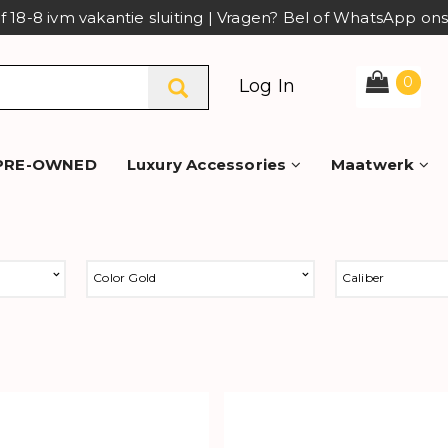
af 18-8 ivm vakantie sluiting | Vragen? Bel of WhatsApp o
0
Log In
PRE-OWNED
Luxury Accessories
Maatwerk
Color Gold
Caliber