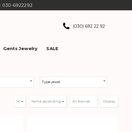
ns: 030-6922292
(030) 692 22 92
Gents Jewelry
SALE
Type jewel
16
Name ascending
Display