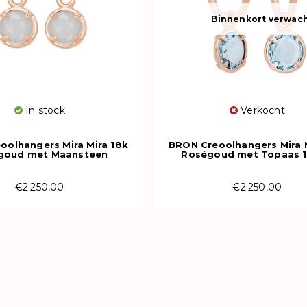
Binnenkort verwac
In stock
Verkocht
oolhangers Mira Mira 18k
BRON Creoolhangers Mira M
goud met Maansteen
Roségoud met Topaas
8OR4856MWB
8OR4856BTB
€2.250,00
€2.250,00