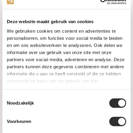
Categories
Deze website maakt gebruik van cookies
We gebruiken cookies om content en advertenties te
Watches
personaliseren, om functies voor social media te bieden
en om ons websiteverkeer te analyseren. Ook delen we
Jewellery
informatie over uw gebruik van onze site met onze
partners voor social media, adverteren en analyse. Deze
Wedding rings
partners kunnen deze gegevens combineren met andere
informatie die u aan ze heeft verstrekt of die ze hebben
PRE-OWNED
verzameld op basis van uw gebruik van hun
services. Voor meer informatie raadpleeg
onze
Luxury Accessories
privacyverklaring
.
Toestemmingsselectie
Maatwerk
Noodzakelijk
Gents Jewelry
Voorkeuren
SALE