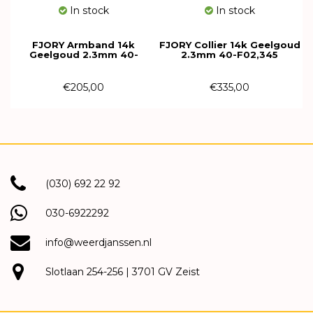
In stock
In stock
FJORY Armband 14k
FJORY Collier 14k Geelgoud
Geelgoud 2.3mm 40-
2.3mm 40-F02,345
F02,319
€205,00
€335,00
(030) 692 22 92
030-6922292
info@weerdjanssen.nl
Slotlaan 254-256 | 3701 GV Zeist